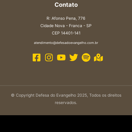
Contato
R: Afonso Pena, 776
Cidade Nova - Franca - SP
CEP 14401-141
atendimento@defesadoevangelho.com.br
© Copyright Defesa do Evangelho 2025, Todos os direitos
reservados.