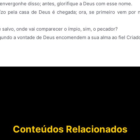
 envergonhe disso; antes, glorifique a Deus com esse nome.
zo pela casa de Deus é chegada; ora, se primeiro vem por n
é salvo, onde vai comparecer o ímpio, sim, o pecador?
undo a vontade de Deus encomendem a sua alma ao fiel Criador
Conteúdos Relacionados