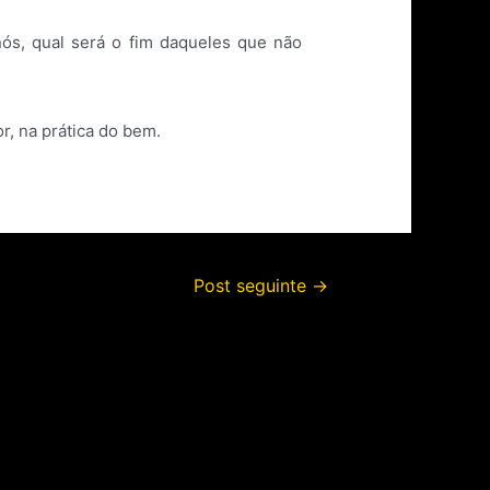
ós, qual será o fim daqueles que não
, na prática do bem.
Post seguinte
→