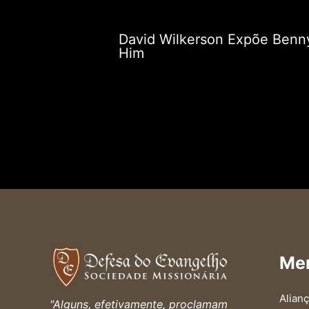
David Wilkerson Expõe Benn
Him
Me
Alianç
"Alguns, efetivamente, proclamam