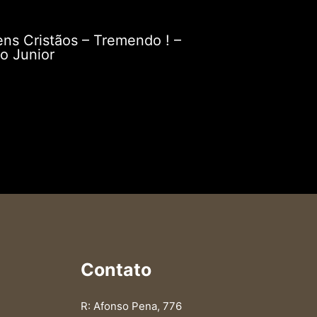
ns Cristãos – Tremendo ! –
o Junior
Contato
R: Afonso Pena, 776