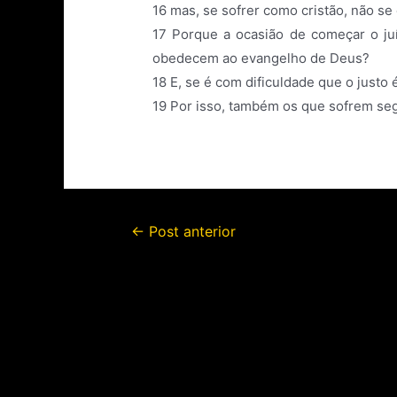
16
mas, se sofrer como cristão, não se
17
Porque a ocasião de começar o juí
obedecem ao evangelho de Deus?
18
E, se é com dificuldade que o justo 
19
Por isso, também os que sofrem seg
←
Post anterior