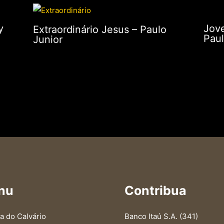
y
Jove
Extraordinário Jesus – Paulo
Paul
Junior
nu
Contribua
a do Calvário
Banco Itaú S.A. (341)