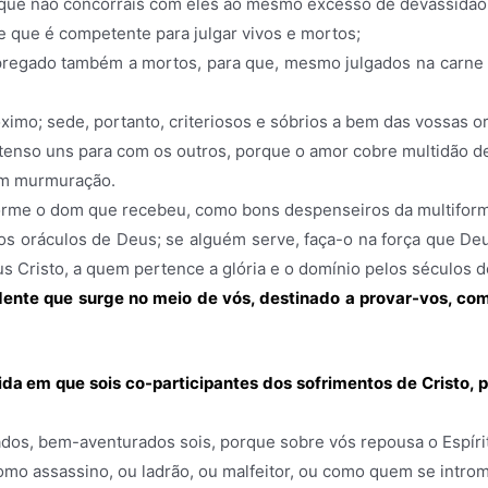
 que não concorrais com eles ao mesmo excesso de devassidão
e que é competente para julgar vivos e mortos;
o pregado também a mortos, para que, mesmo julgados na carne
óximo; sede, portanto, criteriosos e sóbrios a bem das vossas o
tenso uns para com os outros, porque o amor cobre multidão d
em murmuração.
orme o dom que recebeu, como bons despenseiros da multifor
os oráculos de Deus; se alguém serve, faça-o na força que Deu
us Cristo, a quem pertence a glória e o domínio pelos séculos
ente que surge no meio de vós, destinado a provar-vos, com
ida em que sois co-participantes dos sofrimentos de Cristo,
iados, bem-aventurados sois, porque sobre vós repousa o Espírit
mo assassino, ou ladrão, ou malfeitor, ou como quem se intro