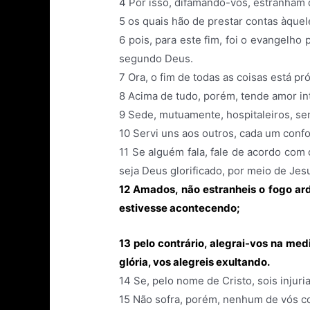
4
Por isso, difamando-vos, estranham
5
os quais hão de prestar contas àquel
6
pois, para este fim, foi o evangelh
segundo Deus.
7
Ora, o fim de todas as coisas está pr
8
Acima de tudo, porém, tende amor in
9
Sede, mutuamente, hospitaleiros, s
10
Servi uns aos outros, cada um conf
11
Se alguém fala, fale de acordo com 
seja Deus glorificado, por meio de Jes
12
Amados, não estranheis o fogo ard
estivesse acontecendo;
13
pelo contrário, alegrai-vos na med
glória, vos alegreis exultando.
14
Se, pelo nome de Cristo, sois injur
15
Não sofra, porém, nenhum de vós co