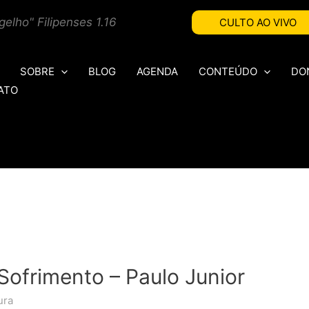
elho" Filipenses 1.16
CULTO AO VIVO
SOBRE
BLOG
AGENDA
CONTEÚDO
DO
ATO
ofrimento – Paulo Junior
ura