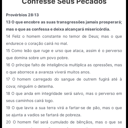
Confesse Seus Pecados
Provérbios 28:13
13
O que encobre as suas transgressões jamais prosperará;
mas o que as confessa e deixa alcançará misericórdia.
14
Feliz o homem constante no temor de Deus; mas o que
endurece o coração cairá no mal.
15
Como leão que ruge e urso que ataca, assim é o perverso
que domina sobre um povo pobre.
16
O príncipe falto de inteligência multiplica as opressões, mas
o que aborrece a avareza viverá muitos anos.
17
O homem carregado do sangue de outrem fugirá até à
cova; ninguém o detenha.
18
O que anda em integridade será salvo, mas o perverso em
seus caminhos cairá logo.
19
O que lavra a sua terra virá a fartar-se de pão, mas o que
se ajunta a vadios se fartará de pobreza.
20
O homem fiel será cumulado de bênçãos, mas o que se