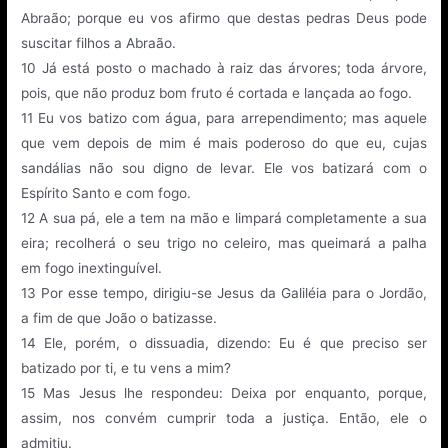
Abraão; porque eu vos afirmo que destas pedras Deus pode
suscitar filhos a Abraão.
10
Já está posto o machado à raiz das árvores; toda árvore,
pois, que não produz bom fruto é cortada e lançada ao fogo.
11
Eu vos batizo com água, para arrependimento; mas aquele
que vem depois de mim é mais poderoso do que eu, cujas
sandálias não sou digno de levar. Ele vos batizará com o
Espírito Santo e com fogo.
12
A sua pá, ele a tem na mão e limpará completamente a sua
eira; recolherá o seu trigo no celeiro, mas queimará a palha
em fogo inextinguível.
13
Por esse tempo, dirigiu-se Jesus da Galiléia para o Jordão,
a fim de que João o batizasse.
14
Ele, porém, o dissuadia, dizendo: Eu é que preciso ser
batizado por ti, e tu vens a mim?
15
Mas Jesus lhe respondeu: Deixa por enquanto, porque,
assim, nos convém cumprir toda a justiça. Então, ele o
admitiu.