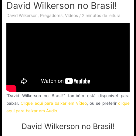
David Wilkerson no Brasil!
David Wilkerson
,
Pregadores
,
Vídeos
/
2 minutos de leitura
“David Wilkerson no Brasil!” também está disponível para
baixar.
Clique aqui para baixar em Vídeo
, ou se preferir
clique
aqui para baixar em Áudio
.
David Wilkerson no Brasil!