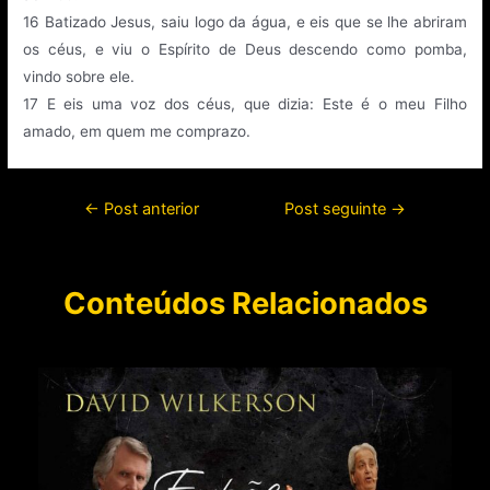
16
Batizado Jesus, saiu logo da água, e eis que se lhe abriram
os céus, e viu o Espírito de Deus descendo como pomba,
vindo sobre ele.
17
E eis uma voz dos céus, que dizia: Este é o meu Filho
amado, em quem me comprazo.
←
Post anterior
Post seguinte
→
Conteúdos Relacionados