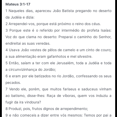
Mateus 3:1-17
1
Naqueles dias, apareceu João Batista pregando no deserto
da Judéia e dizia:
2
Arrependei-vos, porque está próximo o reino dos céus.
3
Porque este é o referido por intermédio do profeta Isaías:
Voz do que clama no deserto: Preparai o caminho do Senhor,
endireitai as suas veredas.
4
Usava João vestes de pêlos de camelo e um cinto de couro;
a sua alimentação eram gafanhotos e mel silvestre.
5
Então, saíam a ter com ele Jerusalém, toda a Judéia e toda
a circunvizinhança do Jordão;
6
e eram por ele batizados no rio Jordão, confessando os seus
pecados.
7
Vendo ele, porém, que muitos fariseus e saduceus vinham
ao batismo, disse-lhes: Raça de víboras, quem vos induziu a
fugir da ira vindoura?
8
Produzi, pois, frutos dignos de arrependimento;
9
e não comeceis a dizer entre vós mesmos: Temos por pai a