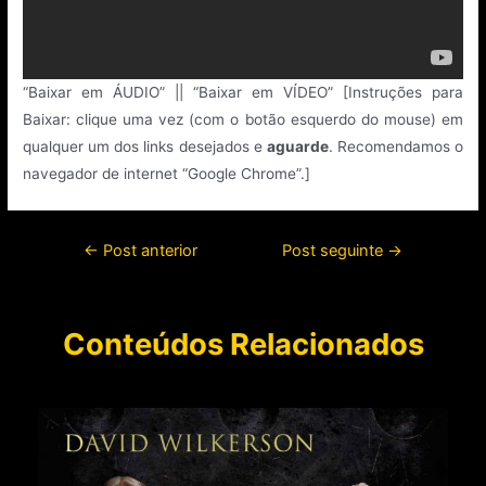
“Baixar em ÁUDIO” || “Baixar em VÍDEO” [Instruções para
Baixar: clique uma vez (com o botão esquerdo do mouse) em
qualquer um dos links desejados e
aguarde
. Recomendamos o
navegador de internet “Google Chrome”.]
←
Post anterior
Post seguinte
→
Conteúdos Relacionados